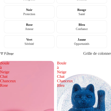
Noir
Rouge
Protection
Santé
Rose
Bleu
Amour
Confiance
Vert
Jaune
Sérénité
Opportunités
Filtrer
Grille de colonne
Boule
Boule
à
à
Neige
Neige
Chat
Chat
Chanceux
Chanceux
Rose
Bleu