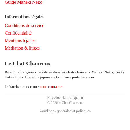
Guide Maneki Neko
Informations légales
Conditions de service
Confidentialité
Mentions légales
Médiation & litiges
Politique de remboursement
Politique de confidentialité
Le Chat Chanceux
Conditions d’utilisation
Boutique française spécialisée dans les chats chanceux Maneki Neko, Lucky
Politique d’expédition
Cats, objets décoratifs japonais et cadeaux porte-bonheur.
Coordonnées
lechatchanceux.com ·
nous contacter
Conditions générales de vente
Mentions légales
Facebook
Instagram
© 2026
le Chat Chanceux
Politique de résiliation
Conditions générales et politiques