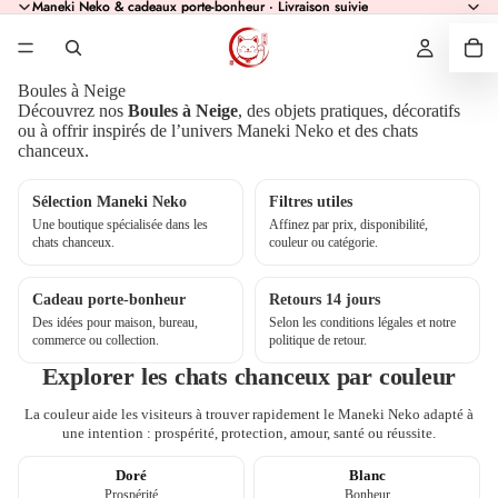
Maneki Neko & cadeaux porte-bonheur · Livraison suivie
Maneki Neko & cadeaux porte-bonheur · Livraison suivie
Boules à Neige
Découvrez nos
Boules à Neige
, des objets pratiques, décoratifs
ou à offrir inspirés de l’univers Maneki Neko et des chats
chanceux.
Sélection Maneki Neko
Filtres utiles
Une boutique spécialisée dans les
Affinez par prix, disponibilité,
chats chanceux.
couleur ou catégorie.
Cadeau porte-bonheur
Retours 14 jours
Des idées pour maison, bureau,
Selon les conditions légales et notre
commerce ou collection.
politique de retour.
Explorer les chats chanceux par couleur
La couleur aide les visiteurs à trouver rapidement le Maneki Neko adapté à
une intention : prospérité, protection, amour, santé ou réussite.
Doré
Blanc
Prospérité
Bonheur