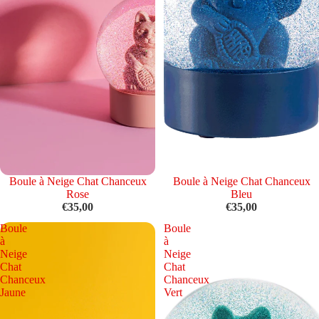
Épuisé
Boule à Neige Chat Chanceux
Épuisé
Boule à Neige Chat Chanceux
Rose
Bleu
€35,00
€35,00
Boule
Boule
à
à
Neige
Neige
Chat
Chat
Chanceux
Chanceux
Jaune
Vert