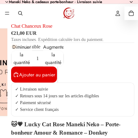
Maneki Neko & cadeaux porte-bonheur · Livraison suivie
Maneki Neko & cadeaux porte-bonheur · Livraison suivie
Chat Chanceux Rose
€21,00 EUR
Taxes incluses. Expédition calculée lors du paiement.
Diminuer
Augmenter
Stock faible
la
la
quantité
quantité
Ajouter au panier
✓ Livraison suivie
✓ Retours sous 14 jours sur les articles éligibles
✓ Paiement sécurisé
✓ Service client français
🐱💗 Lucky Cat Rose Maneki Neko – Porte-
bonheur Amour & Romance – Donkey