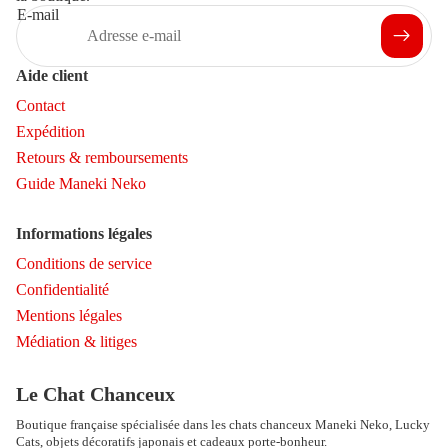
E-mail
Aide client
Contact
Expédition
Retours & remboursements
Guide Maneki Neko
Informations légales
Conditions de service
Confidentialité
Mentions légales
Médiation & litiges
Politique de remboursement
Politique de confidentialité
Le Chat Chanceux
Conditions d’utilisation
Boutique française spécialisée dans les chats chanceux Maneki Neko, Lucky
Politique d’expédition
Cats, objets décoratifs japonais et cadeaux porte-bonheur.