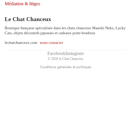
Médiation & litiges
Politique de remboursement
Politique de confidentialité
Le Chat Chanceux
Conditions d’utilisation
Boutique française spécialisée dans les chats chanceux Maneki Neko, Lucky
Politique d’expédition
Cats, objets décoratifs japonais et cadeaux porte-bonheur.
Coordonnées
lechatchanceux.com ·
nous contacter
Conditions générales de vente
Mentions légales
Facebook
Instagram
© 2026
le Chat Chanceux
Politique de résiliation
Conditions générales et politiques