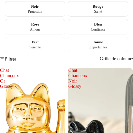
Noir
Rouge
Protection
Santé
Rose
Bleu
Amour
Confiance
Vert
Jaune
Sérénité
Opportunités
Filtrer
Grille de colonne
Chat
Chat
Chanceux
Chanceux
Or
Noir
Glossy
Glossy