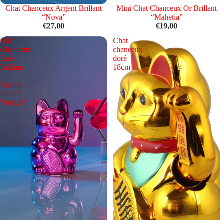
Chat Chanceux Argent Brillant
Mini Chat Chanceux Or Brillant
“Nova”
“Mahetia”
€27,00
€19,00
Chat
Chat
Chanceux
chanceux
Rose
doré
Brillant
18cm
-
Cosmic
Edition
“Sorya”