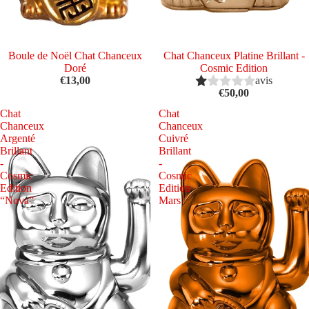
Épuisé
Boule de Noël Chat Chanceux
Chat Chanceux Platine Brillant -
Doré
Cosmic Edition
€13,00
avis
€50,00
Chat
Chat
Chanceux
Chanceux
Argenté
Cuivré
Brillant
Brillant
-
-
Cosmic
Cosmic
Edition
Edition
“Nova”
Mars