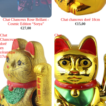
Épuisé
Chat Chanceux Rose Brillant -
Épuisé
Chat chanceux doré 18cm
Cosmic Edition “Sorya”
€15,00
€27,00
Chat
Chat
Chanceux
chanceux
doré
doré
en
20cm
céramique
17cm