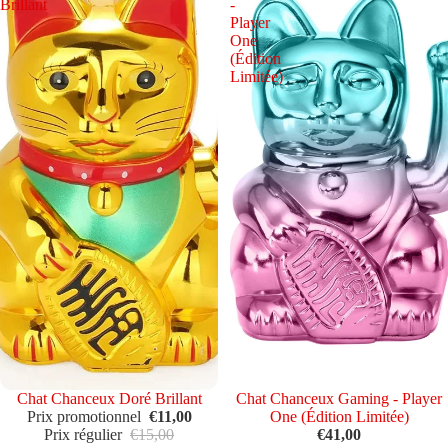
Brillant
-
Player
One
(Édition
Limitée)
Épuisé
Chat Chanceux Doré Brillant
Chat Chanceux Gaming - Player
Prix promotionnel
€11,00
One (Édition Limitée)
Prix régulier
€15,00
€41,00