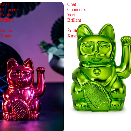
Chat
Chat
Chanceux
Chanceux
Rouge
Vert
Brillant
Brillant
-
-
Édition
Édition
Xmas
Xmas