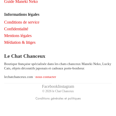
Guide Maneki Neko
Informations légales
Conditions de service
Confidentialité
Mentions légales
Médiation & litiges
Politique de remboursement
Politique de confidentialité
Le Chat Chanceux
Conditions d’utilisation
Boutique française spécialisée dans les chats chanceux Maneki Neko, Lucky
Politique d’expédition
Cats, objets décoratifs japonais et cadeaux porte-bonheur.
Coordonnées
lechatchanceux.com ·
nous contacter
Conditions générales de vente
Mentions légales
Facebook
Instagram
© 2026
le Chat Chanceux
Politique de résiliation
Conditions générales et politiques