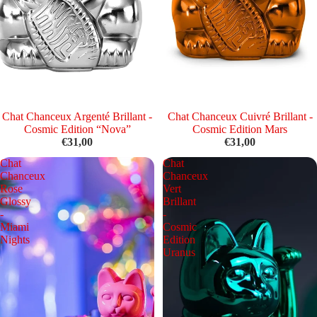
Épuisé
Chat Chanceux Argenté Brillant -
Chat Chanceux Cuivré Brillant -
Cosmic Edition “Nova”
Cosmic Edition Mars
€31,00
€31,00
Chat
Chat
Chanceux
Chanceux
Rose
Vert
Glossy
Brillant
-
-
Miami
Cosmic
Nights
Edition
Uranus