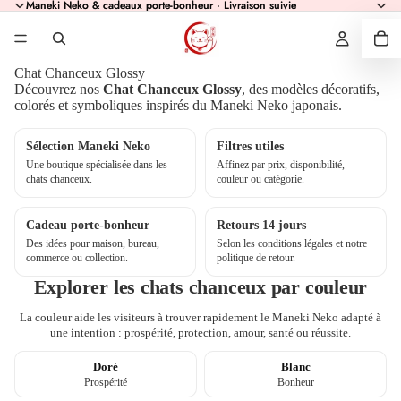
Maneki Neko & cadeaux porte-bonheur · Livraison suivie
Maneki Neko & cadeaux porte-bonheur · Livraison suivie
Chat Chanceux Glossy
Découvrez nos
Chat Chanceux Glossy
, des modèles décoratifs,
colorés et symboliques inspirés du Maneki Neko japonais.
Sélection Maneki Neko
Filtres utiles
Une boutique spécialisée dans les
Affinez par prix, disponibilité,
chats chanceux.
couleur ou catégorie.
Cadeau porte-bonheur
Retours 14 jours
Des idées pour maison, bureau,
Selon les conditions légales et notre
commerce ou collection.
politique de retour.
Explorer les chats chanceux par couleur
La couleur aide les visiteurs à trouver rapidement le Maneki Neko adapté à
une intention : prospérité, protection, amour, santé ou réussite.
Doré
Blanc
Prospérité
Bonheur