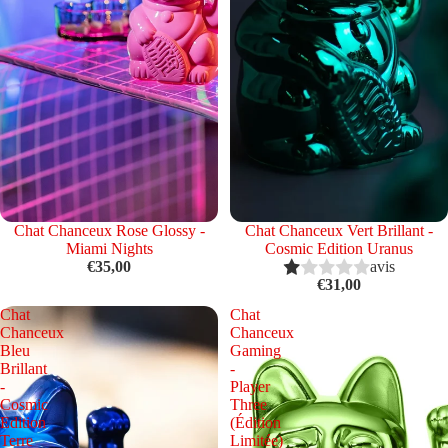
Épuisé
Chat Chanceux Rose Glossy -
Épuisé
Chat Chanceux Vert Brillant -
Miami Nights
Cosmic Edition Uranus
€35,00
avis
€31,00
Chat
Chat
Chanceux
Chanceux
Bleu
Gaming
Brillant
-
-
Player
Cosmic
Three
Edition
(Édition
Terre
Limitée)