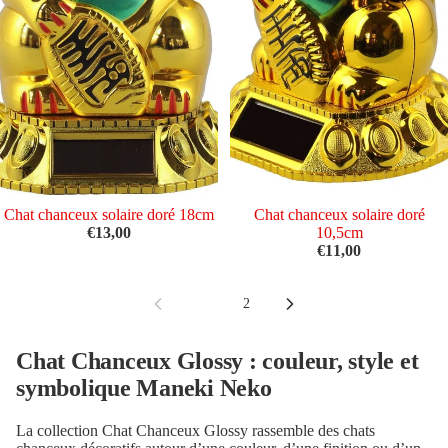
Épuisé
Chat chanceux solaire doré 18cm
Épuisé
Chat chanceux solaire doré
€13,00
10,5cm
€11,00
1
2
Chat Chanceux Glossy : couleur, style et
symbolique Maneki Neko
La collection Chat Chanceux Glossy rassemble des chats