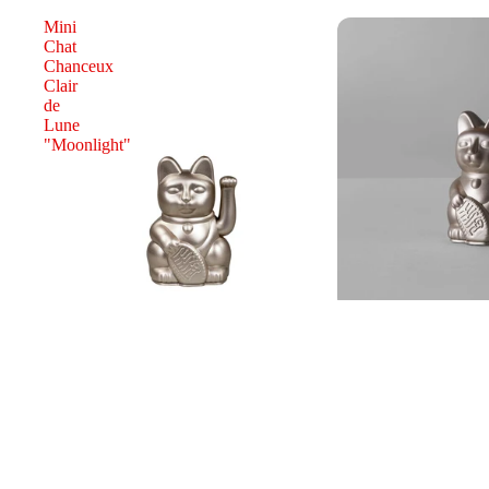
Mini
Chat
Chanceux
Clair
de
Lune
"Moonlight"
Chat
Chanceux
Iconic
Solaire
Clair
de