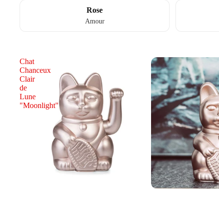
Rose
Amour
Chat
Chanceux
Clair
de
Lune
"Moonlight"