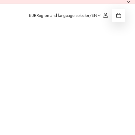
EUR
Region and language selector
/
EN