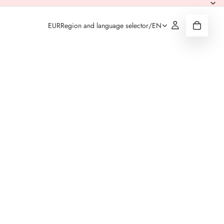
EUR
Region and language selector
/
EN