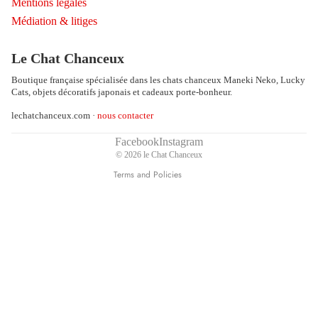
Mentions légales
Médiation & litiges
Refund policy
Privacy policy
Le Chat Chanceux
Terms of service
Boutique française spécialisée dans les chats chanceux Maneki Neko, Lucky
Shipping policy
Cats, objets décoratifs japonais et cadeaux porte-bonheur.
Contact information
lechatchanceux.com ·
nous contacter
Terms of sale
Legal notice
Facebook
Instagram
© 2026
le Chat Chanceux
Cancellation policy
Terms and Policies