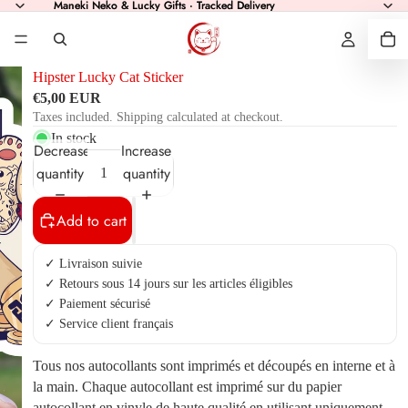
Maneki Neko & Lucky Gifts · Tracked Delivery
Maneki Neko & Lucky Gifts · Tracked Delivery
Hipster Lucky Cat Sticker
€5,00 EUR
Taxes included. Shipping calculated at checkout.
In stock
Decrease
Increase
quantity
quantity
Add to cart
✓ Livraison suivie
✓ Retours sous 14 jours sur les articles éligibles
✓ Paiement sécurisé
✓ Service client français
Tous nos autocollants sont imprimés et découpés en interne et à
la main. Chaque autocollant est imprimé sur du papier
autocollant en vinyle de haute qualité en utilisant uniquement