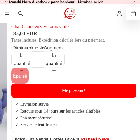
Maneki Neko & cadeaux porte-bonheur · Livraison suivie
Maneki Neko & cadeaux porte-bonheur · Livraison suivie
Chat Chanceux Velours Café
€35,00 EUR
Taxes incluses. Expédition calculée lors du paiement.
Diminuer
Augmenter
En rupture de stock
la
la
quantité
quantité
Épuisé
Me prévenir!
✓ Livraison suivie
✓ Retours sous 14 jours sur les articles éligibles
✓ Paiement sécurisé
✓ Service client français
Lucky Cat Velvet Coffee Brown
Maneki Neko