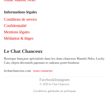
Informations légales
Conditions de service
Confidentialité
Mentions légales
Médiation & litiges
Politique de remboursement
Politique de confidentialité
Le Chat Chanceux
Conditions d’utilisation
Boutique française spécialisée dans les chats chanceux Maneki Neko, Lucky
Politique d’expédition
Cats, objets décoratifs japonais et cadeaux porte-bonheur.
Coordonnées
lechatchanceux.com ·
nous contacter
Conditions générales de vente
Mentions légales
Facebook
Instagram
© 2026
le Chat Chanceux
Politique de résiliation
Conditions générales et politiques