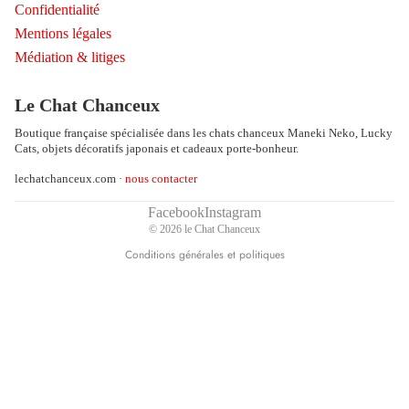
Confidentialité
Mentions légales
Médiation & litiges
Politique de remboursement
Politique de confidentialité
Le Chat Chanceux
Conditions d’utilisation
Boutique française spécialisée dans les chats chanceux Maneki Neko, Lucky
Politique d’expédition
Cats, objets décoratifs japonais et cadeaux porte-bonheur.
Coordonnées
lechatchanceux.com ·
nous contacter
Conditions générales de vente
Mentions légales
Facebook
Instagram
© 2026
le Chat Chanceux
Politique de résiliation
Conditions générales et politiques