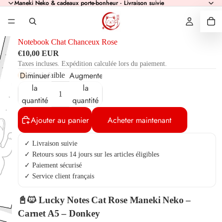
Maneki Neko & cadeaux porte-bonheur · Livraison suivie
Maneki Neko & cadeaux porte-bonheur · Livraison suivie
Notebook Chat Chanceux Rose
€10,00 EUR
Taxes incluses. Expédition calculée lors du paiement.
Diminuer
Augmenter
Stock faible
la
la
quantité
quantité
Ajouter au panier
Acheter maintenant
✓ Livraison suivie
✓ Retours sous 14 jours sur les articles éligibles
✓ Paiement sécurisé
✓ Service client français
📓🐱 Lucky Notes Cat Rose Maneki Neko –
Carnet A5 – Donkey