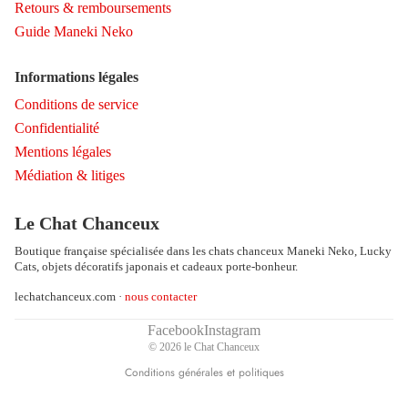
Retours & remboursements
Guide Maneki Neko
Informations légales
Conditions de service
Confidentialité
Mentions légales
Médiation & litiges
Politique de remboursement
Politique de confidentialité
Le Chat Chanceux
Conditions d’utilisation
Boutique française spécialisée dans les chats chanceux Maneki Neko, Lucky
Politique d’expédition
Cats, objets décoratifs japonais et cadeaux porte-bonheur.
Coordonnées
lechatchanceux.com ·
nous contacter
Conditions générales de vente
Mentions légales
Facebook
Instagram
© 2026
le Chat Chanceux
Politique de résiliation
Conditions générales et politiques