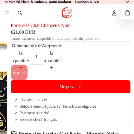
Maneki Neko & cadeaux porte-bonheur · Livraison suivie
Maneki Neko & cadeaux porte-bonheur · Livraison suivie
Porte-clés Chat Chanceux Noir
€21,00 EUR
Taxes incluses. Expédition calculée lors du paiement.
Diminuer
Augmenter
En rupture de stock
la
la
quantité
quantité
Épuisé
Me prévenir!
✓ Livraison suivie
✓ Retours sous 14 jours sur les articles éligibles
✓ Paiement sécurisé
✓ Service client français
🐱 Porte-clés Lucky Cat Noir – Maneki Neko