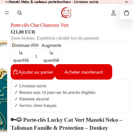
Maneki Neko & cadeaux porte-bonheur · Livraison suivie
Maneki Neko & cadeaux porte-bonheur · Livraison suivie
Porte-clés Chat Chanceux Vert
€21,00 EUR
Taxes incluses. Expédition calculée lors du paiement.
Diminuer
Augmenter
Stock faible
la
la
quantité
quantité
Ajouter au panier
Acheter maintenant
✓ Livraison suivie
✓ Retours sous 14 jours sur les articles éligibles
✓ Paiement sécurisé
✓ Service client français
🔑🐱 Porte-clés Lucky Cat Vert Maneki Neko –
Talisman Famille & Protection – Donkey