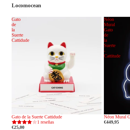
Locomocean
Gato
Néon
de
Mural
la
Gato
Suerte
de
Cattidude
la
Suerte
-
Cattitude
Agotado
Gato de la Suerte Cattidude
Agotado
Néon Mural Ga
1 reseñas
€449,95
€25,00