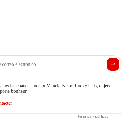
Política de reembolso
Política de privacidad
Términos del servicio
Política de envío
Información de contacto
e dans les chats chanceux Maneki Neko, Lucky Cats, objets
Condiciones de venta
 porte-bonheur.
Aviso legal
ntacter
Política de cancelación
Términos y políticas