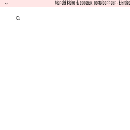
Maneki Neko & cadeaux porte-bonheur · Livraiso
Maneki Neko & cadeaux porte-bonheur · Livraiso