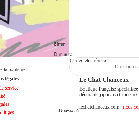
Tarjetas de
felicitación
Continuar comprando
Bitten
Diminuto
Correo electrónico
Cielo
e la boutique.
Donkey
s légales
Le Chat Chanceux
Helio Ferretti
de service
Boutique française spécialisé
Lilalu
décoratifs japonais et cadeaux
ité
Locomocean
gales
lechatchanceux.com ·
nous co
Nouveautés
 litiges