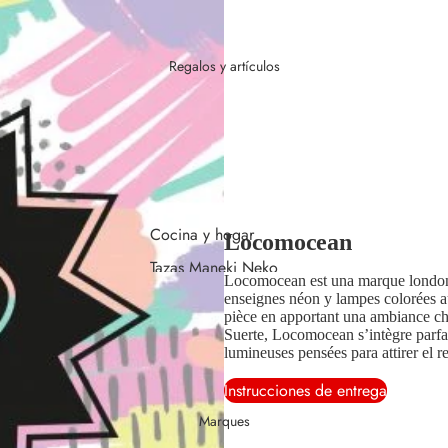
Chat suerteux rosa
Chat suerteux azul
Regalos y artículos
Chat suerteux verde
Chat suerteux
amarillo
Cocina y hogar
Locomocean
Tazas Maneki Neko
Locomocean est una marque londonie
Ideas para regalos
enseignes néon y lampes colorées au
pièce en apportant una ambiance cha
Objets déco japonés
Suerte, Locomocean s’intègre parfai
lumineuses pensées para attirer el 
Llavero Maneki Neko
Instrucciones de entrega
Pin’s
Marques
Completa tu carrito