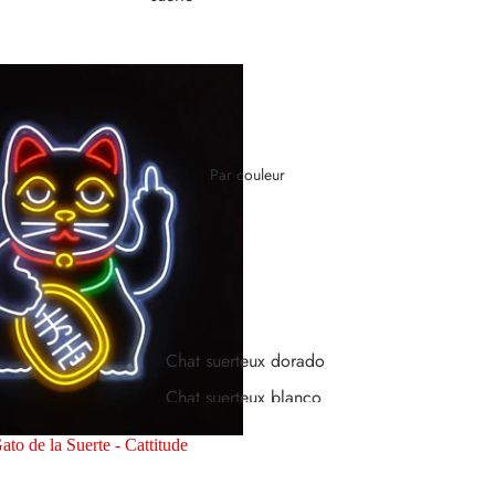
Maneki Neko
Lucky Cat
Chats solars
Gatos con patas móviles
Par couleur
Mini gatos de la suerte
Grands gatos de la suerte
Huchas Maneki Neko
Chat suerteux dorado
Chat suerteux blanco
Chat suerteux negro
to de la Suerte - Cattitude
Chat suerteux rojo