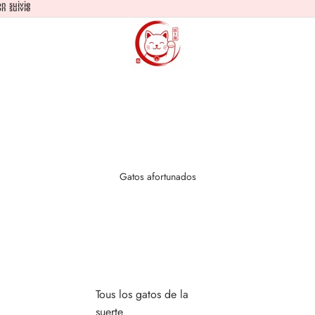
n suivie
n suivie
Gatos afortunados
Tous los gatos de la
suerte