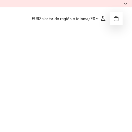
EUR
Selector de región e idioma
/
ES